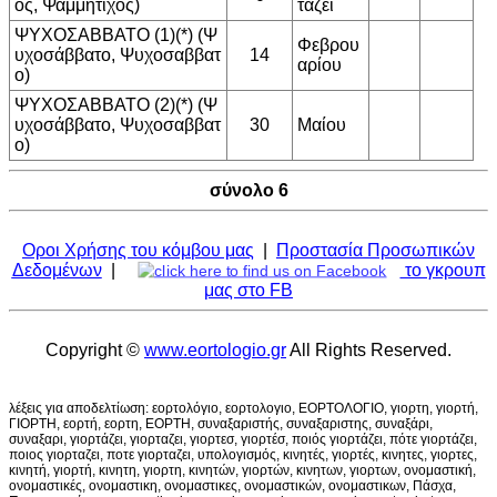
ος, Ψαμμητιχος)
τάζει
ΨΥΧΟΣΑΒΒΑΤΟ (1)(*) (Ψ
Φεβρου
υχοσάββατο, Ψυχοσαββατ
14
αρίου
ο)
ΨΥΧΟΣΑΒΒΑΤΟ (2)(*) (Ψ
υχοσάββατο, Ψυχοσαββατ
30
Μαίου
ο)
σύνολο 6
Οροι Χρήσης του κόμβου μας
|
Προστασία Προσωπικών
Δεδομένων
|
το γκρουπ
μας στο FB
Copyright ©
www.eortologio.gr
All Rights Reserved.
λέξεις για αποδελτίωση: εορτολόγιο, εορτολογιο, ΕΟΡΤΟΛΟΓΙΟ, γιορτη, γιορτή,
ΓΙΟΡΤΗ, εορτή, εορτη, ΕΟΡΤΗ, συναξαριστής, συναξαριστης, συναξάρι,
συναξαρι, γιορτάζει, γιορταζει, γιορτεσ, γιορτέσ, ποιός γιορτάζει, πότε γιορτάζει,
ποιος γιορταζει, ποτε γιορταζει, υπολογισμός, κινητές, γιορτές, κινητες, γιορτες,
κινητή, γιορτή, κινητη, γιορτη, κινητών, γιορτών, κινητων, γιορτων, ονομαστική,
ονομαστικές, ονομαστικη, ονομαστικες, ονομαστικών, ονομαστικων, Πάσχα,