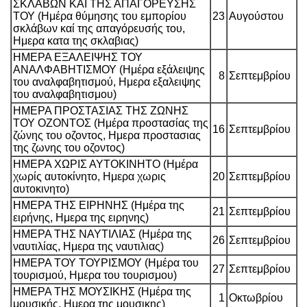
ΣΚΛAΒΩΝ ΚΑI ΤΗΣ ΑΠΑΓOΡΕΥΣHΣ
ΤΟΥ (Ημέρα θύμησης του εμπορίου
23
Αυγούστου
σκλάβων καί της απαγόρευσής του,
Ημερα κατα της σκλαβιας)
ΗΜΕΡΑ ΕΞΑΛΕΙΨΗΣ ΤΟΥ
ΑΝΑΛΦΑΒΗΤΙΣΜΟΥ (Ημέρα εξάλειψης
8
Σεπτεμβρίου
του αναλφαβητισμού, Ημερα εξαλειψης
του αναλφαβητισμου)
ΗΜΕΡΑ ΠΡΟΣΤΑΣΙΑΣ ΤΗΣ ΖΩΝΗΣ
ΤΟΥ ΟΖΟΝΤΟΣ (Ημέρα προστασίας της
16
Σεπτεμβρίου
ζώνης του οζοντος, Ημερα προστασιας
της ζωνης του οζοντος)
ΗΜΕΡΑ ΧΩΡΙΣ ΑΥΤΟΚΙΝΗΤΟ (Ημέρα
χωρίς αυτοκίνητο, Ημερα χωρις
20
Σεπτεμβρίου
αυτοκινητο)
ΗΜΕΡΑ ΤΗΣ ΕΙΡΗΝΗΣ (Ημέρα της
21
Σεπτεμβρίου
ειρήνης, Ημερα της ειρηνης)
ΗΜΕΡΑ ΤΗΣ ΝΑΥΤΙΛΙΑΣ (Ημέρα της
26
Σεπτεμβρίου
ναυτιλίας, Ημερα της ναυτιλιας)
ΗΜΕΡΑ ΤΟΥ ΤΟΥΡΙΣΜΟΥ (Ημέρα του
27
Σεπτεμβρίου
τουρισμού, Ημερα του τουρισμου)
ΗΜΕΡΑ ΤΗΣ ΜΟΥΣΙΚΗΣ (Ημέρα της
1
Οκτωβρίου
μουσικής, Ημερα της μουσικης)