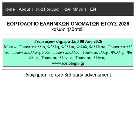
Home
About ↓
ανά Γράμμα ↓
ανά Μήνα ↓
EN
ΕΟΡΤΟΛΟΓΙΟ ΕΛΛΗΝΙΚΩΝ ΟΝΟΜΑΤΩΝ ΕΤΟΥΣ 2026
καλώς ήλθατε!!!
Γιορτάζουν
σήμερα Σαβ 08 Αυγ 2026
Μυρων, Τριανταφυλλιά, Φύλλη, Φύλλια, Φιλιώ, Φιλλίτσα, Τριανταφυλλέ
νια, Τριανταφυλλίνη, Ρόζα, Τριαντάφυλλος, Τριανταφύλλης, Φύλλης, Φύ
λλιος, Τριανταφυλλένιος, Τριανταφυλλίνος
www.eortologio.gr
διαφήμιση τριτων-3rd party adverisment