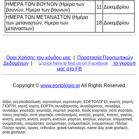
ΗΜΕΡΑ ΤΩΝ ΒΟΥΝΩΝ (Ημέρα των
11
Δεκεμβρίου
βουνών, Ημερα των βουνων)
ΗΜΕΡΑ ΤΩΝ ΜΕΤΑΝΑΣΤΩΝ (Ημέρα
των μεταναστών, Ημερα των
18
Δεκεμβρίου
μεταναστων)
Οροι Χρήσης του κόμβου μας
|
Προστασία Προσωπικών
Δεδομένων
|
το γκρουπ
μας στο FB
Copyright ©
www.eortologio.gr
All Rights Reserved.
λέξεις για αποδελτίωση: εορτολόγιο, εορτολογιο, ΕΟΡΤΟΛΟΓΙΟ, γιορτη, γιορτή,
ΓΙΟΡΤΗ, εορτή, εορτη, ΕΟΡΤΗ, συναξαριστής, συναξαριστης, συναξάρι,
συναξαρι, γιορτάζει, γιορταζει, γιορτεσ, γιορτέσ, ποιός γιορτάζει, πότε γιορτάζει,
ποιος γιορταζει, ποτε γιορταζει, υπολογισμός, κινητές, γιορτές, κινητες, γιορτες,
κινητή, γιορτή, κινητη, γιορτη, κινητών, γιορτών, κινητων, γιορτων, ονομαστική,
ονομαστικές, ονομαστικη, ονομαστικες, ονομαστικών, ονομαστικων, Πάσχα,
Πασχα, αργίες, αργιες, orthodox, greek namedays, name day, pote giortazo,
pote giortazei