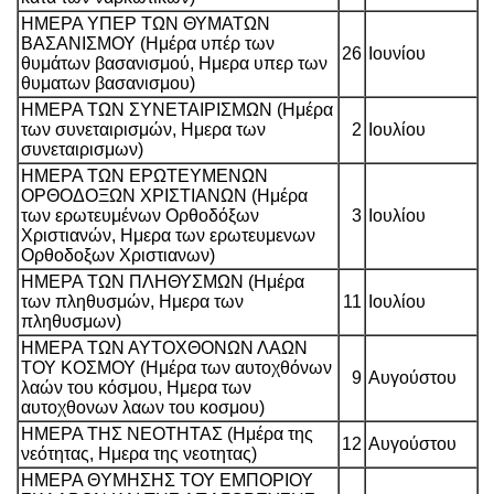
ΗΜΕΡΑ ΥΠΕΡ ΤΩΝ ΘΥΜΑΤΩΝ
ΒΑΣΑΝΙΣΜΟΥ (Ημέρα υπέρ των
26
Ιουνίου
θυμάτων βασανισμού, Ημερα υπερ των
θυματων βασανισμου)
ΗΜΕΡΑ ΤΩΝ ΣΥΝΕΤΑΙΡΙΣΜΩΝ (Ημέρα
των συνεταιρισμών, Ημερα των
2
Ιουλίου
συνεταιρισμων)
ΗΜΕΡΑ ΤΩΝ ΕΡΩΤΕΥΜΕΝΩΝ
ΟΡΘΟΔΟΞΩΝ ΧΡΙΣΤΙΑΝΩΝ (Ημέρα
των ερωτευμένων Ορθοδόξων
3
Ιουλίου
Χριστιανών, Ημερα των ερωτευμενων
Ορθοδοξων Χριστιανων)
ΗΜΕΡΑ ΤΩΝ ΠΛΗΘΥΣΜΩΝ (Ημέρα
των πληθυσμών, Ημερα των
11
Ιουλίου
πληθυσμων)
ΗΜΕΡΑ ΤΩΝ ΑΥΤΟΧΘΟΝΩΝ ΛΑΩΝ
ΤΟΥ ΚΟΣΜΟΥ (Ημέρα των αυτοχθόνων
9
Αυγούστου
λαών του κόσμου, Ημερα των
αυτοχθονων λαων του κοσμου)
ΗΜΕΡΑ ΤΗΣ ΝΕΟΤΗΤΑΣ (Ημέρα της
12
Αυγούστου
νεότητας, Ημερα της νεοτητας)
ΗΜEΡΑ ΘYΜΗΣΗΣ ΤΟΥ ΕΜΠΟΡIΟΥ