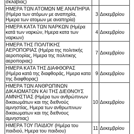
σκλαβιας)
ΗΜΕΡΑ ΤΩΝ ΑΤΟΜΩΝ ΜΕ ΑΝΑΠΗΡΙΑ
(Ημέρα των ατόμων με αναπηρία,
3
Δεκεμβρίου
Ημερα των ατομων με αναπηρία)
ΗΜΕΡΑ ΚΑΤΑ ΤΩΝ ΝΑΡΚΩΝ (Ημέρα
κατά των ναρκών, Ημερα κατα των
4
Δεκεμβρίου
ναρκων)
ΗΜΕΡΑ ΤΗΣ ΠΟΛΙΤΙΚΗΣ
ΑΕΡΟΠΟΡΙΑΣ (Ημέρα της πολιτικής
7
Δεκεμβρίου
αεροπορίας, Ημερα της πολιτικης
αεροποριας)
ΗΜΕΡΑ ΚΑΤΑ ΤΗΣ ΔΙΑΦΘΟΡΑΣ
(Ημέρα κατά της διαφθοράς, Ημερα κατα
9
Δεκεμβρίου
της διαφθορας)
ΗΜΕΡΑ ΤΩΝ ΑΝΘΡΩΠΙΝΩΝ
ΔΙΚΑΙΩΜΑΤΩΝ ΚΑΙ ΤΗΣ ΔΙΕΘΝΟΥΣ
ΑΜΝΗΣΤΙΑΣ (Ημέρα των ανθρώπινων
δικαιωμάτων και της διεθνούς
10
Δεκεμβρίου
αμνηστίας, Ημερα των ανθρωπινων
δικαιωματων και της διεθνους
αμνηστιας)
ΗΜΕΡΑ ΤΟΥ ΠΑΙΔΙΟΥ (Ημέρα του
11
Δεκεμβρίου
παιδιού, Ημερα του παιδιου)