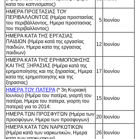
κατα του καπνισματος)
ΗΜΕΡΑ ΠΡΟΣΤΑΣΙΑΣ ΤΟΥ
ΠΕΡΙΒΑΛΛΟΝΤΟΣ (Ημέρα προστασίας
5
Ιουνίου
του περιβάλλοντος, Ημερα προστασιας
του περιβαλλοντος)
ΗΜΕΡΑ ΚΑΤΑ ΤΗΣ ΕΡΓΑΣΙΑΣ
ΠΑΙΔΙΩΝ (Ημέρα κατά της εργασίας
12
Ιουνίου
παιδιών, Ημερα κατα της εργασιας
παιδιων)
ΗΜΕΡΑ ΚΑΤΑ ΤΗΣ ΕΡΗΜΟΠΟΙΗΣΗΣ
ΚΑΙ ΤΗΣ ΞΗΡΑΣΙΑΣ (Ημέρα κατά της
ερημοποίησης και της ξηρασίας, Ημερα
17
Ιουνίου
κατα της ερημοποιησης και της
ξηρασιας)
ΗΜΕΡΑ ΤΟΥ ΠΑΤΕΡΑ
(* 3η Κυριακή
Ιουνίου) (Ημέρα του πατέρα, γιορτή του
15
Ιουνίου
πατέρα, Ημερα του πατερα, γιορτη του
πατερα) για το 2014:
ΗΜΕΡΑ ΤΩΝ ΠΡΟΣΦΥΓΩΝ (Ημέρα των
20
Ιουνίου
προσφύγων, Ημερα των προσφυγων)
ΗΜΕΡΑ ΚΑΤΑ ΤΩΝ ΝΑΡΚΩΤΙΚΩΝ
(Ημέρα κατά των ναρκωτικών, Ημερα
26
Ιουνίου
κατα των ναρκωτικων)