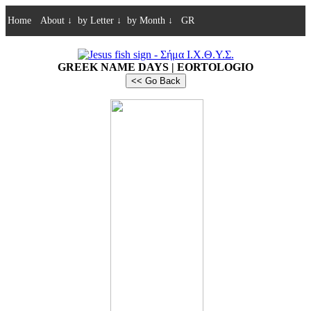
Home
About
↓
by Letter
↓
by Month
↓
GR
GREEK NAME DAYS | EORTOLOGIO
<< Go Back