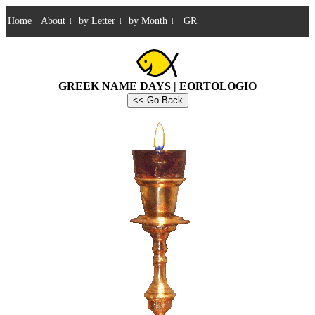
Home
About
↓
by Letter
↓
by Month
↓
GR
GREEK NAME DAYS | EORTOLOGIO
<< Go Back