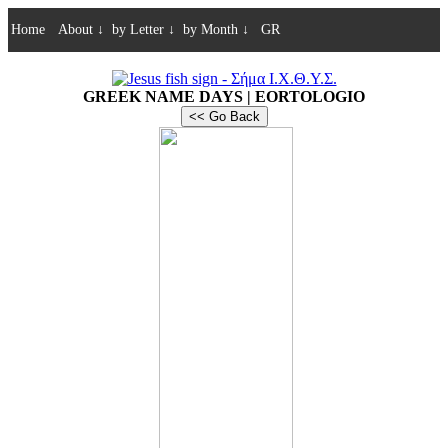
Home
About
↓
by Letter
↓
by Month
↓
GR
GREEK NAME DAYS | EORTOLOGIO
<< Go Back