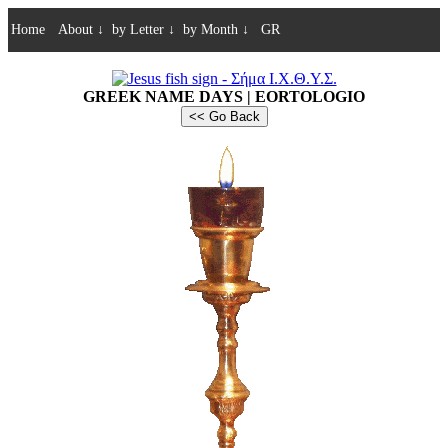
Home
About
↓
by Letter
↓
by Month
↓
GR
GREEK NAME DAYS | EORTOLOGIO
<< Go Back