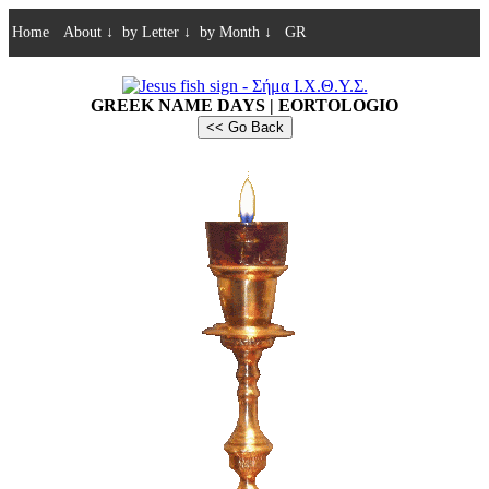
Home
About
↓
by Letter
↓
by Month
↓
GR
GREEK NAME DAYS | EORTOLOGIO
<< Go Back