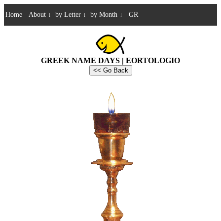
Home
About
↓
by Letter
↓
by Month
↓
GR
GREEK NAME DAYS | EORTOLOGIO
<< Go Back