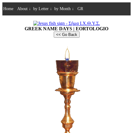
Home
About
↓
by Letter
↓
by Month
↓
GR
GREEK NAME DAYS | EORTOLOGIO
<< Go Back