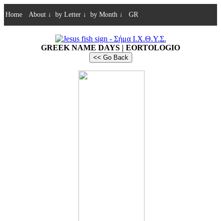
Home
About
↓
by Letter
↓
by Month
↓
GR
GREEK NAME DAYS | EORTOLOGIO
<< Go Back