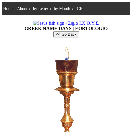
Home
About
↓
by Letter
↓
by Month
↓
GR
GREEK NAME DAYS | EORTOLOGIO
<< Go Back