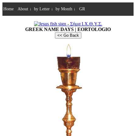
Home
About
↓
by Letter
↓
by Month
↓
GR
GREEK NAME DAYS | EORTOLOGIO
<< Go Back