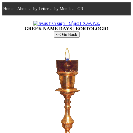
Home
About
↓
by Letter
↓
by Month
↓
GR
GREEK NAME DAYS | EORTOLOGIO
<< Go Back