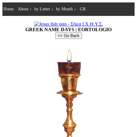
Home
About
↓
by Letter
↓
by Month
↓
GR
GREEK NAME DAYS | EORTOLOGIO
<< Go Back