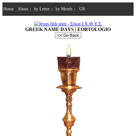
Home
About
↓
by Letter
↓
by Month
↓
GR
GREEK NAME DAYS | EORTOLOGIO
<< Go Back