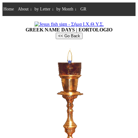
Home
About
↓
by Letter
↓
by Month
↓
GR
GREEK NAME DAYS | EORTOLOGIO
<< Go Back