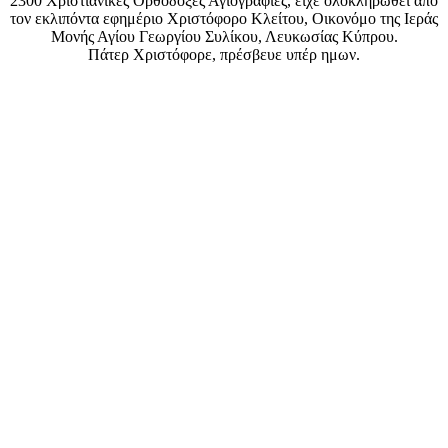
2300 Χριστιανικές Ορθόδοξες Αγιογραφίες, είχε ολοκληρωθεί απο
τον εκλιπόντα εφημέριο Χριστόφορο Κλείτου, Οικονόμο της Ιεράς
Μονής Αγίου Γεωργίου Συλίκου, Λευκωσίας Κύπρου.
Πάτερ Χριστόφορε, πρέσβευε υπέρ ημων.