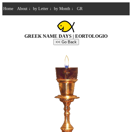
Home
About
↓
by Letter
↓
by Month
↓
GR
GREEK NAME DAYS | EORTOLOGIO
<< Go Back