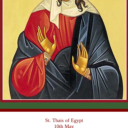
St. Thais of Egypt
10th May