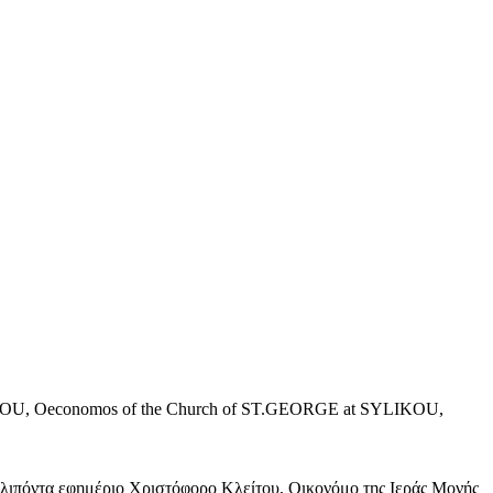
r KLITOU, Oeconomos of the Church of ST.GEORGE at SYLIKOU,
κλιπόντα εφημέριο Χριστόφορο Κλείτου, Οικονόμο της Ιεράς Μονής